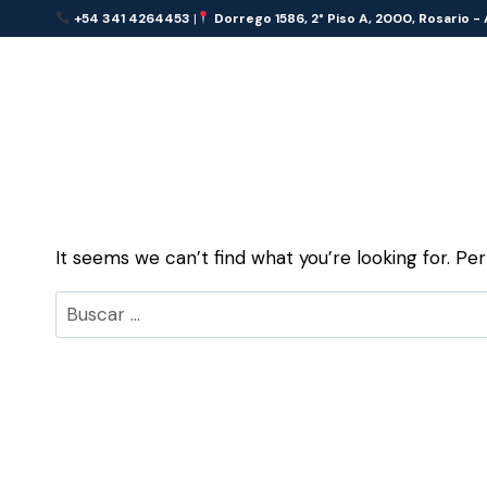
Skip
+54 341 4264453
|
Dorrego 1586, 2° Piso A, 2000, Rosario -
to
content
It seems we can’t find what you’re looking for. Pe
Buscar: