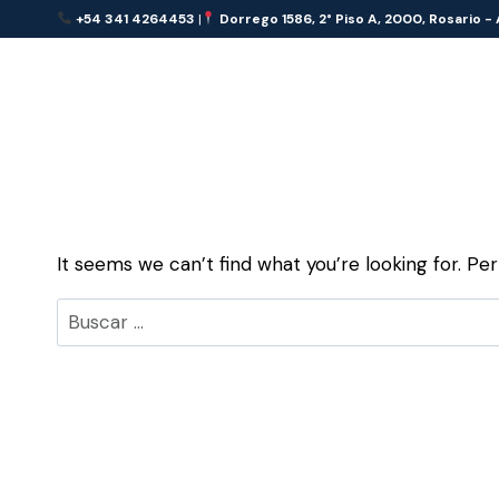
Skip
+54 341 4264453
|
Dorrego 1586, 2° Piso A, 2000, Rosario -
to
content
It seems we can’t find what you’re looking for. Pe
Buscar: